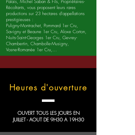
Palais, Michel Saban & Fils, Propriétaires-
Récoltants, vous proposent leurs rares
productions sur 23 hectares d'appellations
prestigieuses :
Puligny-Montrachet, Pommard 1er Cru,
Savigny et Beaune 1er Cru, Aloxe Corton,
Nuits-Saint-Georges 1er Cru, Gevrey-
Chambertin, Chambolle-Musigny,
Vosne-Romanée 1er Cru,...
Heures d'ouverture
OUVERT TOUS LES JOURS EN
JUILLET - AOUT DE 9H30 A 19H30