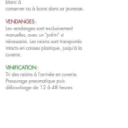
blanc à
conserver ou à boire dans sa jeunesse.
VENDANGES
:
Les vendanges sont exclusivement
manuelles, avec un "pré-tri" si
nécessaire. Les raisins sont transportés
intacts en caisses plastique, jusqu'à la
cuverie.
VINIFICATION
:
Tri des raisins à l'arrivée en cuverie.
Pressurage pneumatique puis
débourbage de 12 à 48 heures
(suivant millésime). Début de
fermentation en tank inox avec contrôle
des températures (18 à 20°C). Fin de
fermentation en barriques de chêne
dont 40 % environ de fût neufs (chêne
et acacia). Bâtonnage quotidien.